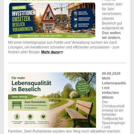
werden Jahr
für Jahr
verschoben,
obwohl
Beselich gut
aufgestellt ist.
Das wollen
wir ändern.
Mit einer Arbeitsgruppe aus Politik und Verwaltung suchen wir nach
Löungen, um Ivestitionen schneller und effizienter umzusetzen - zum
Nutzen aller Bürger.
Mehr dazu>>
06.08.2026
Mehr
Lebensqualitä
t mit
einfachen
Mitteln
Der
Christianshütt
enweg ist ein
beliebter
Treffpunkt für
Spaziergänge
r und
Familien. Zwei Ruhebänke würden den Weg noch attraktiver machen