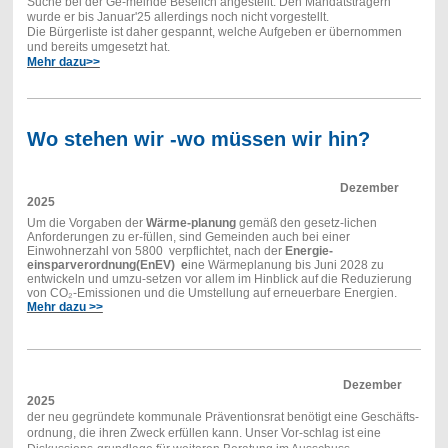
Suche bei der Ge-meinde Beselich angestellt. Den Mandatsträgern
wurde er bis Januar'25 allerdings noch nicht vorgestellt.
Die Bürgerliste ist daher gespannt, welche Aufgeben er übernommen
und bereits umgesetzt hat.
Mehr dazu>>
Wo stehen wir -wo müssen wir hin?
Dezember
2025
Um die Vorgaben der
Wärme-planung
gemäß den gesetz-lichen
Anforderungen zu er-füllen, sind Gemeinden auch bei einer
Einwohnerzahl von 5800 verpflichtet, nach der
Energie-
einsparverordnung(EnEV) e
ine Wärmeplanung bis Juni 2028 zu
entwickeln und umzu-setzen vor allem im Hinblick auf die Reduzierung
von CO₂-Emissionen und die Umstellung auf erneuerbare Energien.
Mehr dazu >>
Dezember
2025
der neu gegründete kommunale Präventionsrat benötigt eine Geschäfts-
ordnung, die ihren Zweck erfüllen kann. Unser Vor-schlag ist eine