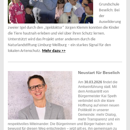
Grundschule
Beselich: Bei
der
Auswilderung
zweier Igel durch den „Igeldoktor“ Jürgen Klemm konnten die Kinder
die Tiere hautnah erleben und viel über ihren Schutz lernen.
Unterstützt wird das Projekt unter anderem durch die
Naturlandstiftung Limburg-Weilburg – ein starkes Signal für den
lokalen Artenschutz.
Mehr dazu >>
Neustart für Beselich
Am
30.03.2026
findet die
Amtseinführung statt. Mit
dem Amtsantritt von
Bürgermeister Kai Speth
verbindet sich die klare
Hoffnung auf einen neuen
Politikstil in unserer
Gemeinde: mehr Dialog,
mehr Transparenz und ein
respektvolles Miteinander. Die Bürgerinnen und Bürger haben sich
bewusst für diesen Weg entschieden – jetzt gilt es, ihn gemeinsam zu