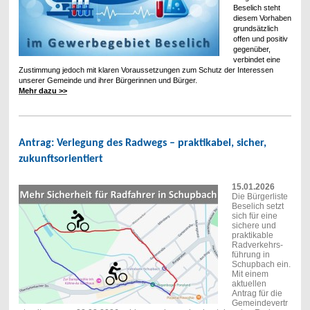
Beselich steht
diesem Vorhaben
grundsätzlich
offen und positiv
gegenüber,
verbindet eine
Zustimmung jedoch mit klaren Voraussetzungen zum Schutz der Interessen
unserer Gemeinde und ihrer Bürgerinnen und Bürger.
Mehr dazu >>
Antrag: Verlegung des Radwegs – praktikabel, sicher,
zukunftsorientiert
15.01.2026
Die Bürgerliste
Beselich setzt
sich für eine
sichere und
praktikable
Radverkehrs-
führung in
Schupbach ein.
Mit einem
aktuellen
Antrag für die
Gemeindevertr