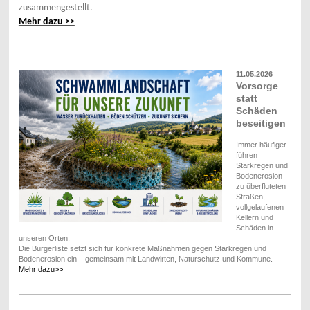
zusammengestellt.
Mehr dazu >>
11.05.2026
Vorsorge
statt
Schäden
beseitigen
Immer häufiger
führen
Starkregen und
Bodenerosion
zu überfluteten
Straßen,
vollgelaufenen
Kellern und
Schäden in
unseren Orten.
Die Bürgerliste setzt sich für konkrete Maßnahmen gegen Starkregen und
Bodenerosion ein – gemeinsam mit Landwirten, Naturschutz und Kommune.
Mehr dazu>>