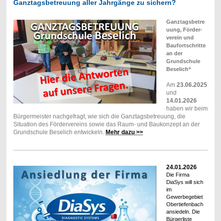
Ganztagsbetreuung aller Jahrgänge zu sichern?
Ganztagsbetre
uung, Förder-
verein und
Baufortschritte
an der
Grundschule
Beselich“
Am
23.06.2025
und
14.01.2026
haben wir beim
Bürgermeister nachgefragt, wie sich die Ganztagsbetreuung, die
Situation des Fördervereins sowie das Raum- und Baukonzept an der
Grundschule Beselich entwickeln.
Mehr dazu >>
24.01.2026
Die Firma
DiaSys will sich
im
Gewerbegebiet
Obertiefenbach
ansiedeln. Die
Bürgerliste