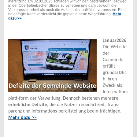
etersitzung am 02.02.2026 schlagen wir vor, den bestehenden Radweg
in der Obertiefenbacher Straße zu verlegen und damit sowohl die
Verkehrssicherheit als auch die Aufenthaltsqualität zu verbessern. Eine
beigefügte Karte verdeutlicht die geplante neue Wegeführung.
Mehr
dazu >>
Januar2026
Die Website
der
Gemeinde
erfüllt
grundsätzlic
h ihren
Zweck als
Informations
platt-form der Verwaltung. Dennoch bestehen mehrere
erhebliche Defizite
, die die Nutzerfreundlichkeit, Trans-
parenz und Informations-bereitstellung beein-trächtigen.
Mehr dazu >>