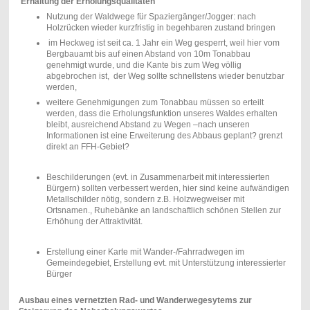
Erhaltung der Erholungsqualitäten
Nutzung der Waldwege für Spaziergänger/Jogger:
nach
Holzrücken wieder kurzfristig in begehbaren zustand bringen
im Heckweg ist seit ca. 1 Jahr ein Weg gesperrt, weil hier vom
Bergbauamt bis auf einen Abstand von 10m Tonabbau
genehmigt wurde, und die Kante bis zum Weg völlig
abgebrochen ist,
der Weg sollte schnellstens wieder benutzbar
werden,
weitere Genehmigungen zum Tonabbau müssen so erteilt
werden, dass die Erholungsfunktion unseres Waldes erhalten
bleibt, ausreichend Abstand zu Wegen –nach unseren
Informationen ist eine Erweiterung des Abbaus geplant? grenzt
direkt an FFH-Gebiet?
Beschilderungen (evt. in Zusammenarbeit mit interessierten
Bürgern) sollten verbessert werden, hier sind keine aufwändigen
Metallschilder nötig, sondern z.B. Holzwegweiser mit
Ortsnamen., Ruhebänke an landschaftlich schönen Stellen zur
Erhöhung der Attraktivität.
Erstellung einer Karte mit Wander-/Fahrradwegen im
Gemeindegebiet, Erstellung evt. mit Unterstützung interessierter
Bürger
Ausbau eines vernetzten Rad- und Wanderwegesytems zur