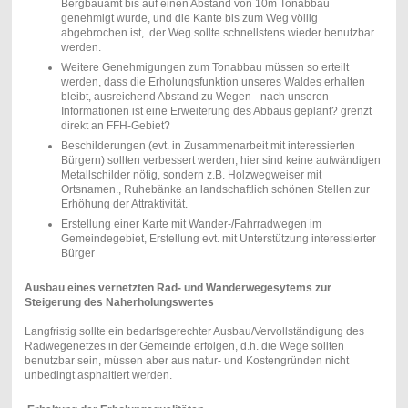
Bergbauamt bis auf einen Abstand von 10m Tonabbau
genehmigt wurde, und die Kante bis zum Weg völlig
abgebrochen ist,
der Weg sollte schnellstens wieder benutzbar
werden.
Weitere Genehmigungen zum Tonabbau müssen so erteilt
werden, dass die Erholungsfunktion unseres Waldes erhalten
bleibt, ausreichend Abstand zu Wegen –nach unseren
Informationen ist eine Erweiterung des Abbaus geplant? grenzt
direkt an FFH-Gebiet?
Beschilderungen (evt. in Zusammenarbeit mit interessierten
Bürgern) sollten verbessert werden, hier sind keine aufwändigen
Metallschilder nötig, sondern z.B. Holzwegweiser mit
Ortsnamen., Ruhebänke an landschaftlich schönen Stellen zur
Erhöhung der Attraktivität.
Erstellung einer Karte mit Wander-/Fahrradwegen im
Gemeindegebiet, Erstellung evt. mit Unterstützung interessierter
Bürger
Ausbau eines vernetzten Rad- und Wanderwegesytems zur
Steigerung des Naherholungswertes
Langfristig sollte ein bedarfsgerechter Ausbau/Vervollständigung des
Radwegenetzes in der Gemeinde erfolgen, d.h. die Wege sollten
benutzbar sein, müssen aber aus natur- und Kostengründen nicht
unbedingt asphaltiert werden.